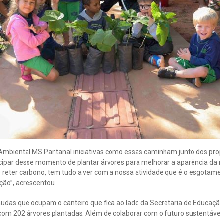
 Ambiental MS Pantanal iniciativas como essas caminham junto dos prop
icipar desse momento de plantar árvores para melhorar a aparência da 
 reter carbono, tem tudo a ver com a nossa atividade que é o esgotame
ção”, acrescentou.
das que ocupam o canteiro que fica ao lado da Secretaria de Educaçã
r com 202 árvores plantadas. Além de colaborar com o futuro sustentáve