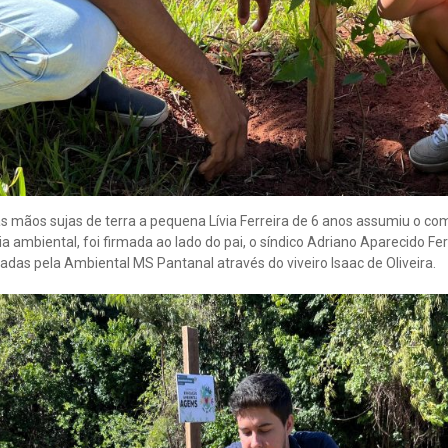
as mãos sujas de terra a pequena Lívia Ferreira de 6 anos assumiu o c
 ambiental, foi firmada ao lado do pai, o síndico Adriano Aparecido Fer
adas pela Ambiental MS Pantanal através do viveiro Isaac de Oliveira.