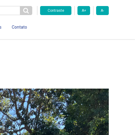
Contraste
A+
A-
s
Contato