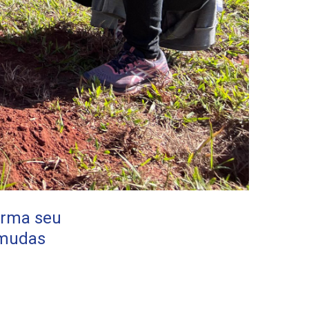
irma seu
 mudas