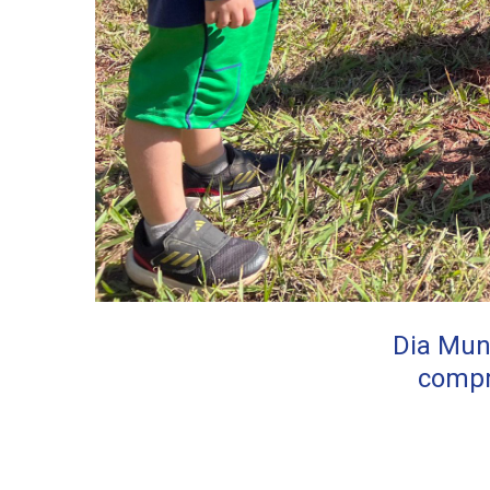
Dia Mun
compr