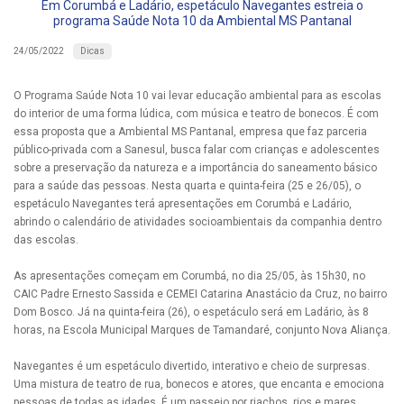
Em Corumbá e Ladário, espetáculo Navegantes estreia o
programa Saúde Nota 10 da Ambiental MS Pantanal
Dicas
24/05/2022
O Programa Saúde Nota 10 vai levar educação ambiental para as escolas
do interior de uma forma lúdica, com música e teatro de bonecos. É com
essa proposta que a Ambiental MS Pantanal, empresa que faz parceria
público-privada com a Sanesul, busca falar com crianças e adolescentes
sobre a preservação da natureza e a importância do saneamento básico
para a saúde das pessoas. Nesta quarta e quinta-feira (25 e 26/05), o
espetáculo Navegantes terá apresentações em Corumbá e Ladário,
abrindo o calendário de atividades socioambientais da companhia dentro
das escolas.
As apresentações começam em Corumbá, no dia 25/05, às 15h30, no
CAIC Padre Ernesto Sassida e CEMEI Catarina Anastácio da Cruz, no bairro
Dom Bosco. Já na quinta-feira (26), o espetáculo será em Ladário, às 8
horas, na Escola Municipal Marques de Tamandaré, conjunto Nova Aliança.
Navegantes é um espetáculo divertido, interativo e cheio de surpresas.
Uma mistura de teatro de rua, bonecos e atores, que encanta e emociona
pessoas de todas as idades. É um passeio por riachos, rios e mares,