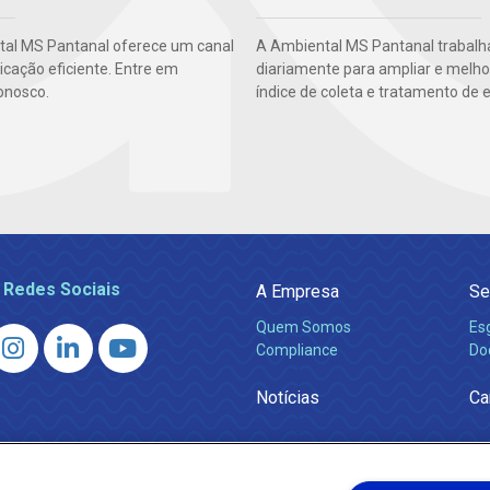
al MS Pantanal oferece um canal
A Ambiental MS Pantanal trabalh
cação eficiente. Entre em
diariamente para ampliar e melho
onosco.
índice de coleta e tratamento de 
 Redes Sociais
A Empresa
Se
Quem Somos
Es
Compliance
Do
Notícias
Ca