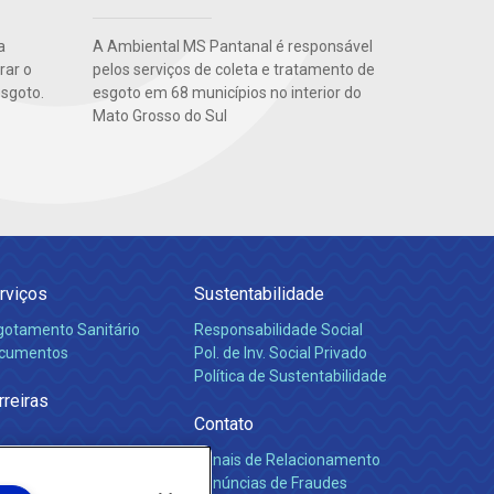
a
A Ambiental MS Pantanal é responsável
rar o
pelos serviços de coleta e tratamento de
esgoto.
esgoto em 68 municípios no interior do
Mato Grosso do Sul
rviços
Sustentabilidade
gotamento Sanitário
Responsabilidade Social
cumentos
Pol. de Inv. Social Privado
Política de Sustentabilidade
rreiras
Contato
Canais de Relacionamento
Denúncias de Fraudes