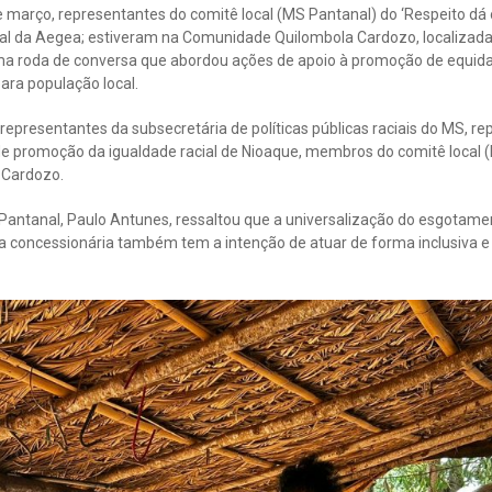
de março, representantes do comitê local (MS Pantanal) do ‘Respeito d
cial da Aegea; estiveram na Comunidade Quilombola Cardozo, localizada
ma roda de conversa que abordou ações de apoio à promoção de equid
ara população local.
representantes da subsecretária de políticas públicas raciais do MS, r
 de promoção da igualdade racial de Nioaque, membros do comitê local 
 Cardozo.
 Pantanal, Paulo Antunes, ressaltou que a universalização do esgotame
a concessionária também tem a intenção de atuar de forma inclusiva e