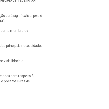
mercado de trabalho por
ão será significativa, pois é
ia”.
ue, como membro de
das principais necessidades
r visibilidade e
essoas com respeito à
e projetos livres de