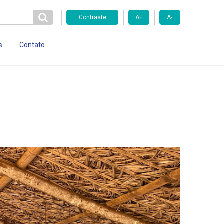
Contraste
A+
A-
s
Contato