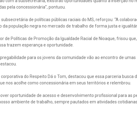
o com a subsecretaria, existirão oportunidades quanto à inserção no 
das pela concessionária”, pontuou.
 subsecretária de políticas públicas raciais do MS, reforçou: “A colaboraç
da população negra no mercado de trabalho de forma justa e igualitár
dor de Políticas de Promoção da Igualdade Racial de Nioaque, frisou q
sa trazem esperança e oportunidade.
empregabilidade para os jovens da comunidade vão ao encontro de umas 
destacou.
 corporativa do Respeito Dá o Tom, destacou que essa parceria busca da
ue nos acolhe como concessionária em seus territórios e relembrou.
ver oportunidade de acesso e desenvolvimento profissional para as p
nosso ambiente de trabalho, sempre pautados em atividades cotidianas 