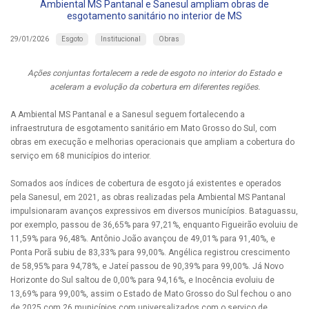
Ambiental MS Pantanal e Sanesul ampliam obras de
esgotamento sanitário no interior de MS
Esgoto
Institucional
Obras
29/01/2026
Ações conjuntas fortalecem a rede de esgoto no interior do Estado e
aceleram a evolução da cobertura em diferentes regiões.
A Ambiental MS Pantanal e a Sanesul seguem fortalecendo a
infraestrutura de esgotamento sanitário em Mato Grosso do Sul, com
obras em execução e melhorias operacionais que ampliam a cobertura do
serviço em 68 municípios do interior.
Somados aos índices de cobertura de esgoto já existentes e operados
pela Sanesul, em 2021, as obras realizadas pela Ambiental MS Pantanal
impulsionaram avanços expressivos em diversos municípios. Bataguassu,
por exemplo, passou de 36,65% para 97,21%, enquanto Figueirão evoluiu de
11,59% para 96,48%. Antônio João avançou de 49,01% para 91,40%, e
Ponta Porã subiu de 83,33% para 99,00%. Angélica registrou crescimento
de 58,95% para 94,78%, e Jateí passou de 90,39% para 99,00%. Já Novo
Horizonte do Sul saltou de 0,00% para 94,16%, e Inocência evoluiu de
13,69% para 99,00%, assim o Estado de Mato Grosso do Sul fechou o ano
de 2025 com 26 municípios com universalizados com o serviço de