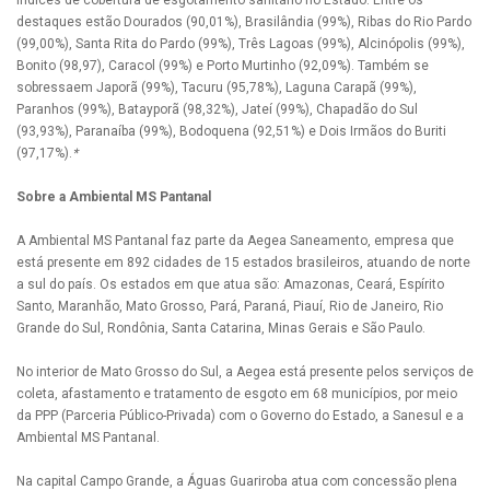
destaques estão Dourados (90,01%), Brasilândia (99%), Ribas do Rio Pardo
(99,00%), Santa Rita do Pardo (99%), Três Lagoas (99%), Alcinópolis (99%),
Bonito (98,97), Caracol (99%) e Porto Murtinho (92,09%). Também se
sobressaem Japorã (99%), Tacuru (95,78%), Laguna Carapã (99%),
Paranhos (99%), Batayporã (98,32%), Jateí (99%), Chapadão do Sul
(93,93%), Paranaíba (99%), Bodoquena (92,51%) e Dois Irmãos do Buriti
(97,17%).
*
Sobre a Ambiental MS Pantanal
A Ambiental MS Pantanal faz parte da Aegea Saneamento, empresa que
está presente em 892 cidades de 15 estados brasileiros, atuando de norte
a sul do país. Os estados em que atua são: Amazonas, Ceará, Espírito
Santo, Maranhão, Mato Grosso, Pará, Paraná, Piauí, Rio de Janeiro, Rio
Grande do Sul, Rondônia, Santa Catarina, Minas Gerais e São Paulo.
No interior de Mato Grosso do Sul, a Aegea está presente pelos serviços de
coleta, afastamento e tratamento de esgoto em 68 municípios, por meio
da PPP (Parceria Público-Privada) com o Governo do Estado, a Sanesul e a
Ambiental MS Pantanal.
Na capital Campo Grande, a Águas Guariroba atua com concessão plena