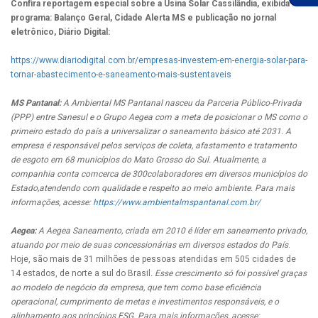
Confira reportagem especial sobre a Usina Solar Cassilândia, exibida nos
programa: Balanço Geral, Cidade Alerta MS e publicação no jornal
eletrônico, Diário Digital:
https://www.diariodigital.com.br/empresas-investem-em-energia-solar-para-
tornar-abastecimento-e-saneamento-mais-sustentaveis
MS Pantanal:
A Ambiental MS Pantanal nasceu da Parceria Público-Privada
(PPP) entre Sanesul e o Grupo Aegea
com a meta de posicionar o MS como o
primeiro estado do país a universalizar o saneamento básico até 2031. A
empresa é responsável pelos serviços de coleta, afastamento e tratamento
de esgoto em 68 municípios do Mato Grosso do Sul. Atualmente, a
companhia conta comcerca de 300colaboradores em diversos municípios do
Estado,atendendo com qualidade e respeito ao meio ambiente. Para mais
informações, acesse:
https://www.ambientalmspantanal.com.br/
Aegea:
A Aegea Saneamento, criada em 2010 é líder em saneamento privado,
atuando por meio de suas concessionárias em diversos estados do País
.
Hoje, são mais de 31 milhões de pessoas atendidas em 505 cidades de
14 estados, de norte a sul do Brasil
. Esse crescimento só foi possível graças
ao modelo de negócio da empresa, que tem como base eficiência
operacional, cumprimento de metas e investimentos responsáveis, e o
alinhamento aos princípios ESG. Para mais informações, acesse: