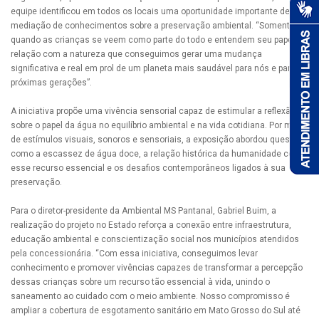
equipe identificou em todos os locais uma oportunidade importante de
mediação de conhecimentos sobre a preservação ambiental. “Somente
quando as crianças se veem como parte do todo e entendem seu papel na
relação com a natureza que conseguimos gerar uma mudança
significativa e real em prol de um planeta mais saudável para nós e para as
próximas gerações”.
A iniciativa propõe uma vivência sensorial capaz de estimular a reflexão
sobre o papel da água no equilíbrio ambiental e na vida cotidiana. Por meio
de estímulos visuais, sonoros e sensoriais, a exposição abordou questões
como a escassez de água doce, a relação histórica da humanidade com
esse recurso essencial e os desafios contemporâneos ligados à sua
preservação.
Para o diretor-presidente da Ambiental MS Pantanal, Gabriel Buim, a
realização do projeto no Estado reforça a conexão entre infraestrutura,
educação ambiental e conscientização social nos municípios atendidos
pela concessionária. “Com essa iniciativa, conseguimos levar
conhecimento e promover vivências capazes de transformar a percepção
dessas crianças sobre um recurso tão essencial à vida, unindo o
saneamento ao cuidado com o meio ambiente. Nosso compromisso é
ampliar a cobertura de esgotamento sanitário em Mato Grosso do Sul até