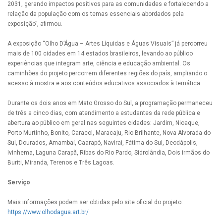
2031, gerando impactos positivos para as comunidades e fortalecendo a
relação da população com os temas essenciais abordados pela
exposição”, afirmou.
A exposição “Olho D’Água – Artes Líquidas e Águas Visuais” já percorreu
mais de 100 cidades em 14 estados brasileiros, levando ao público
experiências que integram arte, ciência e educação ambiental. Os
caminhões do projeto percorrem diferentes regiões do país, ampliando o
acesso à mostra e aos conteúdos educativos associados à temática.
Durante os dois anos em Mato Grosso do Sul, a programação permaneceu
de três a cinco dias, com atendimento a estudantes da rede pública e
abertura ao público em geral nas seguintes cidades: Jardim, Nioaque,
Porto Murtinho, Bonito, Caracol, Maracaju, Rio Brilhante, Nova Alvorada do
Sul, Dourados, Amambaí, Caarapó, Naviraí, Fátima do Sul, Deodápolis,
Ivinhema, Laguna Carapã, Ribas do Rio Pardo, Sidrolândia, Dois irmãos do
Buriti, Miranda, Terenos e Três Lagoas.
Serviço
Mais informações podem ser obtidas pelo site oficial do projeto:
https://www.olhodagua.art.br/