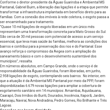
Conforme o diretor-presidente da Águas Guariroba e Ambiental MS
Pantanal, Gabriel Buim, a liberação das ligações é a etapa que permite
transformar a infraestrutura implantada em benefício direto para as
famílias. Com a conexão dos imóveis à rede coletora, o esgoto passa a
ser encaminhado para tratamento.
“Quase 10 mil ligações de esgoto liberadas em um único mês
representam uma transformação concreta para Mato Grosso do Sul.
São cerca de 30 mil pessoas com potencial de acesso a um serviço
essencial, que leva mais saúde às famílias, melhora as condições dos
bairros e contribui para a preservação dos rios e do Pantanal. Esse
avanço reforça o compromisso da Aegea com a ampliação do
saneamento básico e com o desenvolvimento sustentável dos
municípios”, ressalta.
Em números absolutos, em Campo Grande, onde o serviço é de
responsabilidade da Águas Guariroba, foram liberadas, em junho,
2.958 ligações de esgoto, contemplando seis bairros. No interior, em
que a atuação é da Ambiental MS Pantanal por meio da PPP, foram
disponibilizadas 6.679 novas ligações para ampliar a cobertura de
esgotamento sanitário em 14 municípios: Amambai, Aquidauana,
Caarapó, Dois Irmãos do Buriti, Dourados, Inocência, Itaporã, Jardim,
Maracaju, Naviraí, Nova Andradina, Pedro Gomes, Rio Brilhante e Três
Lagoas.