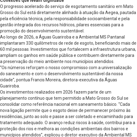
Conexões que levam dignidade
O progresso acelerado do serviço de esgotamento sanitário em Mato
Grosso do Sul está diretamente alinhado à atuação da Aegea, pautada
pela eficiência técnica, pela responsabilidade socioambiental e pela
gestão integrada dos recursos hídricos, pilares essenciais para a
promoção do desenvolvimento sustentável.
Ao longo de 2026, a Águas Guariroba e a Ambiental MS Pantanal
implantaram 330 quilômetros de rede de esgoto, beneficiando mais de
60 mil pessoas. Investimentos que fortalecem a infraestrutura urbana,
ampliam os ganhos em saúde pública e contribuem diretamente para
a preservação do meio ambiente nos municípios atendidos.
“Os números reforçam o nosso compromisso com a universalização
do saneamento e com o desenvolvimento sustentável da nossa
cidade”, pontua Francis Moreira, diretora-executiva da Águas
Guariroba.
Os investimentos realizados em 2026 fazem parte de um
planejamento contínuo que tem permitido a Mato Grosso do Sul se
consolidar como referência nacional em saneamento básico. “Cada
nova ligação permite que o esgoto deixe de permanecer próximo às
residências, junto ao solo e passe a ser coletado e encaminhado para
tratamento adequado. O avanço reduz riscos à saúde, contribui para a
proteção dos rios e melhora as condições ambientais dos bairros e
municípios atendidos”, explicou o diretor-executivo da Ambiental MS