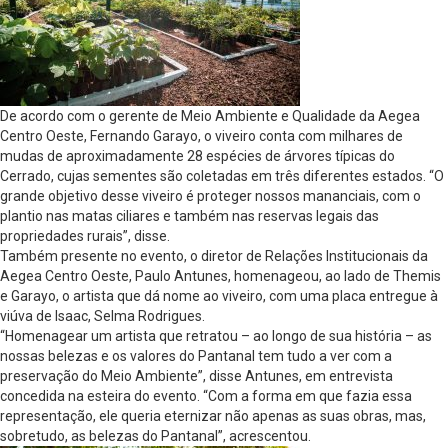
De acordo com o gerente de Meio Ambiente e Qualidade da Aegea
Centro Oeste, Fernando Garayo, o viveiro conta com milhares de
mudas de aproximadamente 28 espécies de árvores típicas do
Cerrado, cujas sementes são coletadas em três diferentes estados. “O
grande objetivo desse viveiro é proteger nossos mananciais, com o
plantio nas matas ciliares e também nas reservas legais das
propriedades rurais”, disse.
Também presente no evento, o diretor de Relações Institucionais da
Aegea Centro Oeste, Paulo Antunes, homenageou, ao lado de Themis
e Garayo, o artista que dá nome ao viveiro, com uma placa entregue à
viúva de Isaac, Selma Rodrigues.
“Homenagear um artista que retratou – ao longo de sua história – as
nossas belezas e os valores do Pantanal tem tudo a ver com a
preservação do Meio Ambiente”, disse Antunes, em entrevista
concedida na esteira do evento. “Com a forma em que fazia essa
representação, ele queria eternizar não apenas as suas obras, mas,
sobretudo, as belezas do Pantanal”, acrescentou.