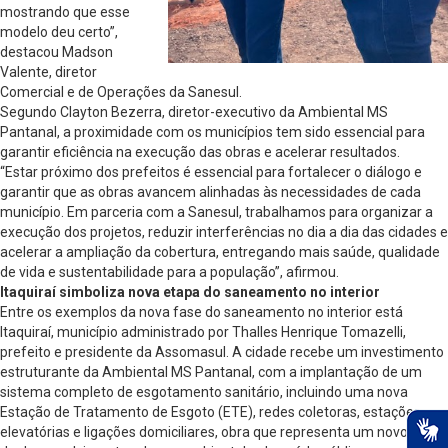
mostrando que esse
modelo deu certo”,
destacou Madson
Valente, diretor
Comercial e de Operações da Sanesul.
Segundo Clayton Bezerra, diretor-executivo da Ambiental MS
Pantanal, a proximidade com os municípios tem sido essencial para
garantir eficiência na execução das obras e acelerar resultados.
“Estar próximo dos prefeitos é essencial para fortalecer o diálogo e
garantir que as obras avancem alinhadas às necessidades de cada
município. Em parceria com a Sanesul, trabalhamos para organizar a
execução dos projetos, reduzir interferências no dia a dia das cidades e
acelerar a ampliação da cobertura, entregando mais saúde, qualidade
de vida e sustentabilidade para a população”, afirmou.
Itaquiraí simboliza nova etapa do saneamento no interior
Entre os exemplos da nova fase do saneamento no interior está
Itaquiraí, município administrado por Thalles Henrique Tomazelli,
prefeito e presidente da Assomasul. A cidade recebe um investimento
estruturante da Ambiental MS Pantanal, com a implantação de um
sistema completo de esgotamento sanitário, incluindo uma nova
Estação de Tratamento de Esgoto (ETE), redes coletoras, estações
elevatórias e ligações domiciliares, obra que representa um novo ciclo