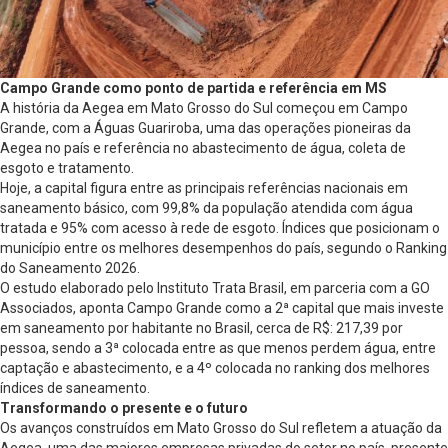
Campo Grande como ponto de partida e referência em MS
A história da Aegea em Mato Grosso do Sul começou em Campo
Grande, com a Águas Guariroba, uma das operações pioneiras da
Aegea no país e referência no abastecimento de água, coleta de
esgoto e tratamento.
Hoje, a capital figura entre as principais referências nacionais em
saneamento básico, com 99,8% da população atendida com água
tratada e 95% com acesso à rede de esgoto. Índices que posicionam o
município entre os melhores desempenhos do país, segundo o Ranking
do Saneamento 2026.
O estudo elaborado pelo Instituto Trata Brasil, em parceria com a GO
Associados, aponta Campo Grande como a 2ª capital que mais investe
em saneamento por habitante no Brasil, cerca de R$: 217,39 por
pessoa, sendo a 3ª colocada entre as que menos perdem água, entre
captação e abastecimento, e a 4º colocada no ranking dos melhores
índices de saneamento.
Transformando o presente e o futuro
Os avanços construídos em Mato Grosso do Sul refletem a atuação da
Aegea, uma das maiores empresas privadas do setor no país, presente