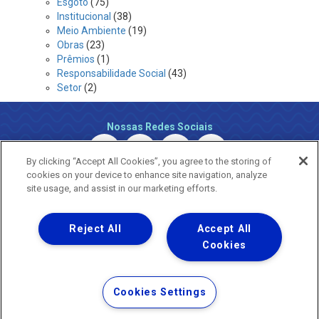
Esgoto
(75)
Institucional
(38)
Meio Ambiente
(19)
Obras
(23)
Prêmios
(1)
Responsabilidade Social
(43)
Setor
(2)
Nossas Redes Sociais
By clicking “Accept All Cookies”, you agree to the storing of
cookies on your device to enhance site navigation, analyze
site usage, and assist in our marketing efforts.
Reject All
Accept All
Uma empresa
Copyright ® 2026 - Todos os Direitos Reservados.
Cookies
Nossa natureza movimenta a vida
Termos Gerais de Uso de Sites e Aplicativos
Cookies Settings
Política de Privacidade e Proteção de Dados