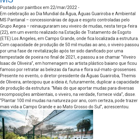
Postado por paintbox em 22/mar/2022 -
Em celebração ao Dia Mundial da Água, Águas Guariroba e Ambiental
MS Pantanal – concessionárias de água e esgoto controladas pelo
Grupo Aegea – reinauguraram seu viveiro de mudas, nesta terça-feira
(22), em um evento realizado na Estação de Tratamento de Esgoto
(ETE) Los Angeles, em Campo Grande, onde fica localizada a estrutura.
Com capacidade de produção de 50 mil mudas ao ano, o viveiro passou
por uma fase de revitalização após ter sido danificado por uma
tempestade de poeira no final de 2021, e passou a se chamar “Viveiro
Isaac de Oliveira”, em homenagem ao artista plástico baiano que ficou
famoso por retratar as belezas da fauna e flora sul-mato-grossenses.
Presente no evento, o diretor-presidente da Águas Guariroba, Themis
de Oliveira, antecipou que a ideia é, futuramente, duplicar a capacidade
de produção da estrutura. “Mais do que aportar mudas para diversas
recomposições ambientais, o viveiro, na verdade, fornece vida”, disse.
“Plantar 100 mil mudas na natureza por ano, com certeza, pode trazer
mais vida a Campo Grande e ao Mato Grosso do Sul”, acrescentou.