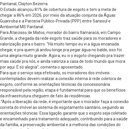
Pantanal, Clayton Bezerra.
O Estado alcançou 81% de cobertura de esgoto e tem a meta de
chegar a 86% em 2026, por meio da atuação conjunta da Águas
Guariroba e a Parceria Público-Privada (PPP) entre Sanesul e
Ambiental MS Pantanal.
Para Atarcisso de Matos, morador do bairro Itamaracá, em Campo
Grande, a chegada da rede esgoto traz saúde para os moradores e
valorização para o bairro. “Há muito tempo eu vi a água encanada
chegar, e pra quem já andou longe pra pegar água no balde, isso foi
uma alegria muito grande. Agora, eu vi o esgoto chegando pra trazer
mais saúde pra nós, e ainda valoriza a casa de todo mundo que mora
por aqui. É só alegria”, comenta o aposentado.
Para que o serviço seja efetivado, os moradores dos imóveis
contemplados devem realizar a conexão interna à rede coletora de
esgoto, conforme as orientações técnicas da concessionária
responsável pela região, etapa é fundamental para que os benefícios
da infraestrutura cheguem de fato às residências.
“Após a liberação da rede, é importante que o morador faça a conexão
correta do imóvel ao sistema de esgotamento sanitário, seguindo as
orientações técnicas. Essa ligação garante que o esgoto seja coletado
e encaminhado para tratamento adequado, contribuindo para a saúde
da família, a preservação ambiental e a melhoria das condições do