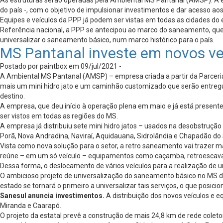
As estruturas serão operadas pela Ambiental MS Pantanal (AMSP). A e
do país -, com o objetivo de impulsionar investimentos e dar acesso a
Equipes e veículos da PPP já podem ser vistas em todas as cidades d
Referência nacional, a PPP se antecipou ao marco do saneamento, que co
universalizar o saneamento básico, num marco histórico para o país.
MS Pantanal investe em novos v
Postado por paintbox em 09/jul/2021 -
A Ambiental MS Pantanal (AMSP) – empresa criada a partir da Parceri
mais um mini hidro jato e um caminhão customizado que serão entregu
destino.
A empresa, que deu início à operação plena em maio e já está present
ser vistos em todas as regiões do MS.
A empresa já distribuiu sete mini hidro jatos – usados na desobstru
Porã, Nova Andradina, Naviraí, Aquidauana, Sidrolândia e Chapadão do 
Vista como nova solução para o setor, a retro saneamento vai trazer m
reúne – em um só veículo – equipamentos como caçamba, retroescavade
Dessa forma, o deslocamento de vários veículos para a realização de u
O ambicioso projeto de universalização do saneamento básico no MS de
estado se tornará o primeiro a universalizar tais serviços, o que posi
Sanesul anuncia investimentos.
A distribuição dos novos veículos e
Miranda e Caarapó.
O projeto da estatal prevê a construção de mais 24,8 km de rede col