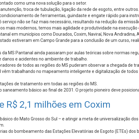
apontado como uma nova solução para o setor.
nutenção, troca de tubulação, ligação da rede de esgoto, entre outros
ondicionamento de ferramentas, guindaste e engate rápido para instr
ó serviço não se faz mais necessário, resultando na redução da emissão
os mais modernos, temos mais agilidade e produtividade na execução do
tanal em municípios como Dourados, Coxim, Naviraí, Nova Andradina, A
stado estiveram em Campo Grande para a conclusão de um curso, realiz
ores da MS Pantanal ainda passaram por aulas teóricas sobre normas 
de danos e acidentes no ambiente de trabalho.
radores de todos as regiões do MS puderam observar a chegada de tra
vêm trabalhando no mapeamento inteligente e digitalização de todos os
stações de tratamento em todas as regiões do MS.
saneamento básico ao final de 2031. O projeto pioneiro deve posiciona
de R$ 2,1 milhões em Coxim
ásico do Mato Grosso do Sul – e atingir a meta de universalização dos
im.
orias do bombeamento das Estações Elevatórias de Esgoto (ETEs) dos ba