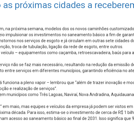
o as próximas cidades a receber
em, na próxima semana, modelos dos os novos caminhões customizados
eio impulsionar os investimentos no saneamento básico a fim de garant
nstornos nos serviços de esgoto e já circulam em outras sete cidades 
ção, troca de tubulação, ligação da rede de esgoto, entre outros.
ó veículo – equipamentos como caçamba, retroescavadeira, baús para 
erviço não se faz mais necessário, resultando na redução da emissão d
ntre serviços em diferentes municípios, garantindo eficiência no atend
 funciona a pleno vapor – lembrou que “além de trazer inovação e mod
ção e realização de serviços”.
em municípios como Três Lagoas, Naviraí, Nova Andradina, Aquidauan
” em maio, mas equipes e veículos da empresa já podem ser vistos em
xima década. Para isso, estima-se o investimento de cerca de R$ 1 bil
ham acesso ao saneamento básico ao final de 2031. Isso significa que 