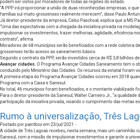
podem ser vistos por moradores de todas as regiões do estado.
“A PPP irá proporcionar a união de duas reconhecidas empresas, o que
famílias sul-mato-grossenses realmente merecem”, disse Paulo Antunes,
Já diretor-presidente da empresa, Celso Paschoal, explica que a MS P
“Uma das expectativas com a chegada da iniciativa privada na modelage
impulsionar os investimentos, trazer melhorias, agilidade, eficiência
contrato”, afirma.
Moradores de 68 municípios serão beneficiados com a rede coletora de 
grossenses terão acesso ao saneamento básico.
Segundo o contrato da PPP, serão investidos cerca de R$ 3,8 bilhões d
Avançar cidades.
O Programa Avançar Cidades Saneamento tem o objeti
conduzido pelo Ministério das Cidades. Os recursos da estatal foram vi
A primeira etapa do Programa Avançar Cidades ocorreu em 2018 quand
Programa com a Caixa e Sanesul.
No total, 46 municípios foram beneficiados, e o montante viabilizado 
Para o diretor-presidente da Sanesul, Walter Carneiro Jr., “a qualida
participação da iniciativa privada, visando o cumprimento das metas e
Rumo à universalização, Três L
Postado por paintbox em 23/jul/2021 -
A cidade de Três Lagoas recebeu, nesta semana, mais um caminhão cus
Sanesul, com a missão de impulsionar investimentos e garantir a univ