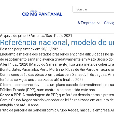
A Empresa
Servi
Arquivo de julho 28America/Sao_Paulo 2021
Referência nacional, modelo de 
Postado por paintbox em 28/jul/2021 -
Enquanto a maioria dos estados brasileiros encontra dificuldades no g
do esgotamento sanitário avança gradativamente em Mato Grosso do 
A lei 14.026/2020 (Marco do Saneamento) fixa uma meta de cobertura d
Bonito, Jateí, Paranaíba, Porto Murtinho, Ribas do Rio Pardo e Tacuru 
Com a conclusão das obras promovidas pela Sanesul, Três Lagoas, Am
terão os serviços universalizados até o final de 2025.
O bom desempenho deve-se a um plano ousado de investimento no sanea
Público-Privada (PPP), num contrato estabelecido este ano.
Sobre a PPP.
A modelagem da PPP, que fará as demais obras e pretend
Com o Grupo Aegea saindo vencedor do leilão realizado em outubro de 20
atingido em até 10 anos.
Fruto da parceria da Sanesul com o Grupo Aegea, nasceu a empresa Am