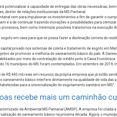
 irá potencializar a capacidade de entregas das obras necessárias, b
 diretor de relações institucionais da MS Pantanal.
antanal vem para impulsionar os investimentos a fim de garantir o cum
m é a de continuar trazendo inovações e possibilidades para otimizar a
 nos processos, bem como minimizar possíveis transtornos na execução 
esgoto em casa para que se possa fazer a destinação correta do resídu
e capital privado nos sistemas de coleta e tratamento de esgoto em Mat
vo de promover a melhoria do saneamento básico do país. A Sanesul c
abilizados por meio de contratação de crédito junto à Caixa Econômica.
o 16 municípios do MS foram contemplados. Em setembro de 2019, mai
foi de R$ 445 mil reais em recursos da própria empresa que já estão se
de do saneamento básico interfere diretamente na qualidade de vida das
stabelecidas para a universalização do esgotamento sanitário em MS”.
agoas recebe mais um caminhão c
tomizado da Ambiental MS Pantanal (AMSP). A empresa foi criada a pa
ersalização do saneamento básico na próxima década. Agora, o municíp