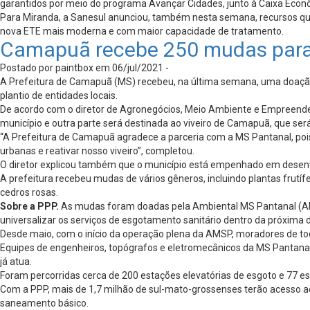
garantidos por meio do programa Avançar Cidades, junto à Caixa Econôm
Para Miranda, a Sanesul anunciou, também nesta semana, recursos que
nova ETE mais moderna e com maior capacidade de tratamento.
Camapuã recebe 250 mudas para 
Postado por paintbox em 06/jul/2021 -
A Prefeitura de Camapuã (MS) recebeu, na última semana, uma doaçã
plantio de entidades locais.
De acordo com o diretor de Agronegócios, Meio Ambiente e Empreende
município e outra parte será destinada ao viveiro de Camapuã, que será
“A Prefeitura de Camapuã agradece a parceria com a MS Pantanal, poi
urbanas e reativar nosso viveiro”, completou.
O diretor explicou também que o município está empenhado em desenvolv
A prefeitura recebeu mudas de vários gêneros, incluindo plantas frutífer
cedros rosas.
Sobre a PPP.
As mudas foram doadas pela Ambiental MS Pantanal (AMS
universalizar os serviços de esgotamento sanitário dentro da próxima 
Desde maio, com o início da operação plena da AMSP, moradores de to
Equipes de engenheiros, topógrafos e eletromecânicos da MS Pantanal 
já atua.
Foram percorridas cerca de 200 estações elevatórias de esgoto e 77 e
Com a PPP, mais de 1,7 milhão de sul-mato-grossenses terão acesso ao 
saneamento básico.