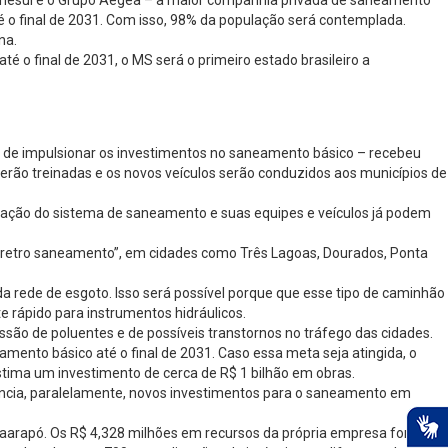
 Sanesul e o Grupo Aegea – a maior companhia privada de saneamento
é o final de 2031. Com isso, 98% da população será contemplada.
na.
 o final de 2031, o MS será o primeiro estado brasileiro a
o de impulsionar os investimentos no saneamento básico – recebeu
rão treinadas e os novos veículos serão conduzidos aos municípios de
ização do sistema de saneamento e suas equipes e veículos já podem
 “retro saneamento”, em cidades como Três Lagoas, Dourados, Ponta
da rede de esgoto. Isso será possível porque que esse tipo de caminhão
rápido para instrumentos hidráulicos.
ssão de poluentes e de possíveis transtornos no tráfego das cidades.
ento básico até o final de 2031. Caso essa meta seja atingida, o
estima um investimento de cerca de R$ 1 bilhão em obras.
uncia, paralelamente, novos investimentos para o saneamento em
Caarapó. Os R$ 4,328 milhões em recursos da própria empresa foram