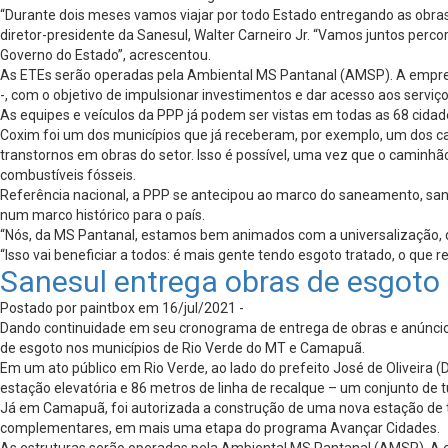
“Durante dois meses vamos viajar por todo Estado entregando as obras
diretor-presidente da Sanesul, Walter Carneiro Jr. “Vamos juntos perco
Governo do Estado”, acrescentou.
As ETEs serão operadas pela Ambiental MS Pantanal (AMSP). A empresa
-, com o objetivo de impulsionar investimentos e dar acesso aos serv
As equipes e veículos da PPP já podem ser vistas em todas as 68 cid
Coxim foi um dos municípios que já receberam, por exemplo, um dos c
transtornos em obras do setor. Isso é possível, uma vez que o caminhã
combustíveis fósseis.
Referência nacional, a PPP se antecipou ao marco do saneamento, sanci
num marco histórico para o país.
“Nós, da MS Pantanal, estamos bem animados com a universalização, da
“Isso vai beneficiar a todos: é mais gente tendo esgoto tratado, o qu
Sanesul entrega obras de esgot
Postado por paintbox em 16/jul/2021 -
Dando continuidade em seu cronograma de entrega de obras e anúncio 
de esgoto nos municípios de Rio Verde do MT e Camapuã.
Em um ato público em Rio Verde, ao lado do prefeito José de Oliveira (D
estação elevatória e 86 metros de linha de recalque – um conjunto de 
Já em Camapuã, foi autorizada a construção de uma nova estação de t
complementares, em mais uma etapa do programa Avançar Cidades.