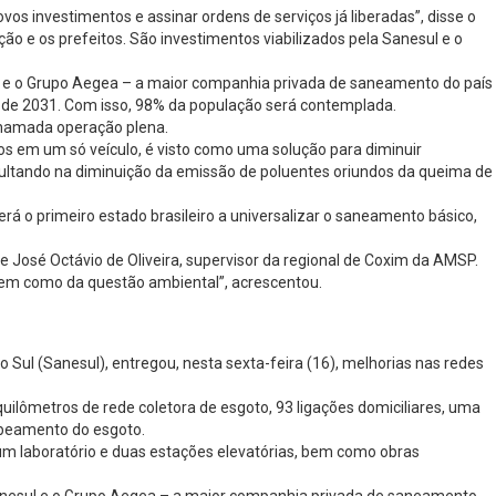
 investimentos e assinar ordens de serviços já liberadas”, disse o
ão e os prefeitos. São investimentos viabilizados pela Sanesul e o
ul e o Grupo Aegea – a maior companhia privada de saneamento do país
al de 2031. Com isso, 98% da população será contemplada.
 chamada operação plena.
s em um só veículo, é visto como uma solução para diminuir
esultando na diminuição da emissão de poluentes oriundos da queima de
á o primeiro estado brasileiro a universalizar o saneamento básico,
José Octávio de Oliveira, supervisor da regional de Coxim da AMSP.
 bem como da questão ambiental”, acrescentou.
l (Sanesul), entregou, nesta sexta-feira (16), melhorias nas redes
 quilômetros de rede coletora de esgoto, 93 ligações domiciliares, uma
ombeamento do esgoto.
um laboratório e duas estações elevatórias, bem como obras