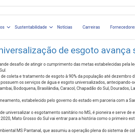
ços
Sustentabilidade
Notícias
Carreiras
Fornecedore
universalização de esgoto avanç
rande desafio de atingir o cumprimento das metas estabelecidas pela l
Sul.
e coleta e tratamento de esgoto à 90% da população até dezembro de 2
já possuem os serviços de água e esgoto universalizados, antecipando-s
ambai, Bodoquena, Brasilândia, Caracol, Chapadão do Sul, Dourados, 
mento, estabelecido pelo governo do estado em parceria com a Sanesu
e universalizar o esgotamento sanitário no MS, é pioneira e serve de
20, Mato Grosso do Sul vai entrar para a história como o primeiro esta
biental MS Pantanal, que assumiu a operação plena do sistema de col