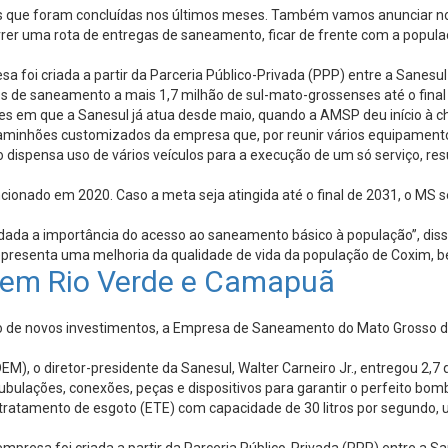
 que foram concluídas nos últimos meses. Também vamos anunciar novos
rrer uma rota de entregas de saneamento, ficar de frente com a populaç
 foi criada a partir da Parceria Público-Privada (PPP) entre a Sanes
iços de saneamento a mais 1,7 milhão de sul-mato-grossenses até o fin
ades em que a Sanesul já atua desde maio, quando a AMSP deu início à
aminhões customizados da empresa que, por reunir vários equipamento
o dispensa uso de vários veículos para a execução de um só serviço, r
onado em 2020. Caso a meta seja atingida até o final de 2031, o MS ser
da a importância do acesso ao saneamento básico à população”, disse 
e representa uma melhoria da qualidade de vida da população de Coxim,
o em Rio Verde e Camapuã
de novos investimentos, a Empresa de Saneamento do Mato Grosso do Su
EM), o diretor-presidente da Sanesul, Walter Carneiro Jr., entregou 2,7
tubulações, conexões, peças e dispositivos para garantir o perfeito b
ratamento de esgoto (ETE) com capacidade de 30 litros por segundo, 