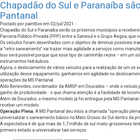
Chapadão do Sul e Paranaíba sã
Pantanal
Postado por paintbox em 02/jul/2021 -
Chapadão do Sul e Paranaíba serão os próximos municípios a receber
Parceria Público-Privada (PPP) entre a Sanesul e o Grupo Aegea, que v
Os veículos foram desenhados com o objetivo de diminuir possíveis tra
a “retro saneamento” vai trazer mais agilidade a serviços como manuten
Isso será possível porque que esse tipo de caminhão reúne – em um s
instrumentos hidráulicos.
Agora, o deslocamento de vários veículos para a realização de um só s
utilização desse equipamento, ganhamos em agilidade no deslocamento e
operações da MS Pantanal.
Aldo Benevides, coordenador da AMSP em Dourados – onde o veículo já
ganho de produtividade… o que chama atenção é a facilidade de locomo
Além de Dourados, o mesmo modelo já foi entregue pela MS Pantanal 
receber um modelo.
Operação Plena.
A MS Pantanal deu início a chamada “operação plena
universalizar o saneamento básico no Mato Grosso do Sul dentro da pró
A expectativa é de que mais de 1,7 milhão de sul-mato-grossenses ten
primeiro estado a universalizar tais serviços.