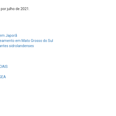
por julho de 2021.
s em Japorã
neamento em Mato Grosso do Sul
antes sidrolandenses
OAIS
EGEA