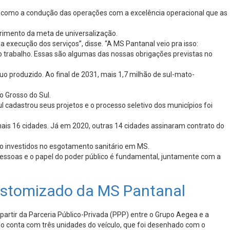
em como a condução das operações com a excelência operacional que as
primento da meta de universalização.
 execução dos serviços”, disse. “A MS Pantanal veio pra isso:
do trabalho. Essas são algumas das nossas obrigações previstas no
o produzido. Ao final de 2031, mais 1,7 milhão de sul-mato-
o Grosso do Sul.
adastrou seus projetos e o processo seletivo dos municípios foi
s 16 cidades. Já em 2020, outras 14 cidades assinaram contrato do
ndo investidos no esgotamento sanitário em MS.
 pessoas e o papel do poder público é fundamental, juntamente com a
ustomizado da MS Pantanal
rtir da Parceria Público-Privada (PPP) entre o Grupo Aegea e a
io conta com três unidades do veículo, que foi desenhado com o