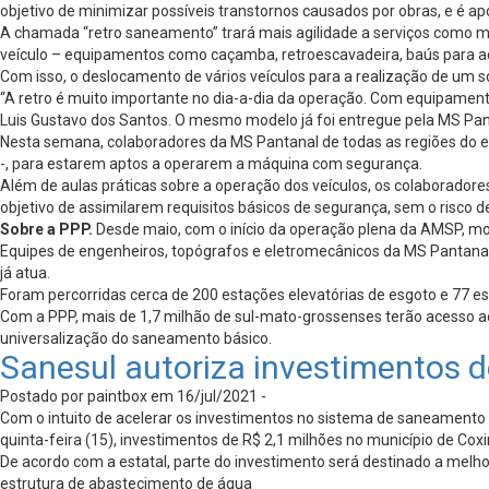
objetivo de minimizar possíveis transtornos causados por obras, e é 
A chamada “retro saneamento” trará mais agilidade a serviços como ma
veículo – equipamentos como caçamba, retroescavadeira, baús para ac
Com isso, o deslocamento de vários veículos para a realização de um s
“A retro é muito importante no dia-a-dia da operação. Com equipament
Luis Gustavo dos Santos. O mesmo modelo já foi entregue pela MS Pan
Nesta semana, colaboradores da MS Pantanal de todas as regiões do e
-, para estarem aptos a operarem a máquina com segurança.
Além de aulas práticas sobre a operação dos veículos, os colaborad
objetivo de assimilarem requisitos básicos de segurança, sem o risco 
Sobre a PPP.
Desde maio, com o início da operação plena da AMSP, mo
Equipes de engenheiros, topógrafos e eletromecânicos da MS Pantanal 
já atua.
Foram percorridas cerca de 200 estações elevatórias de esgoto e 77 e
Com a PPP, mais de 1,7 milhão de sul-mato-grossenses terão acesso ao 
universalização do saneamento básico.
Sanesul autoriza investimentos 
Postado por paintbox em 16/jul/2021 -
Com o intuito de acelerar os investimentos no sistema de saneamento b
quinta-feira (15), investimentos de R$ 2,1 milhões no município de Cox
De acordo com a estatal, parte do investimento será destinado a melh
estrutura de abastecimento de água