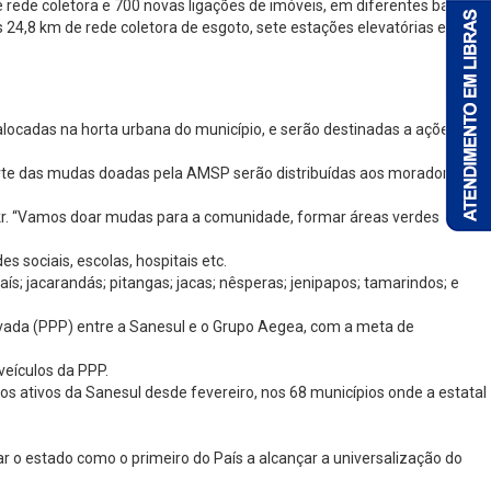
rede coletora e 700 novas ligações de imóveis, em diferentes bairros.
24,8 km de rede coletora de esgoto, sete estações elevatórias e uma
cadas na horta urbana do município, e serão destinadas a ações de
rte das mudas doadas pela AMSP serão distribuídas aos moradores do
okr. “Vamos doar mudas para a comunidade, formar áreas verdes
 sociais, escolas, hospitais etc.
aís; jacarandás; pitangas; jacas; nêsperas; jenipapos; tamarindos; e
ada (PPP) entre a Sanesul e o Grupo Aegea, com a meta de
eículos da PPP.
 ativos da Sanesul desde fevereiro, nos 68 municípios onde a estatal
r o estado como o primeiro do País a alcançar a universalização do