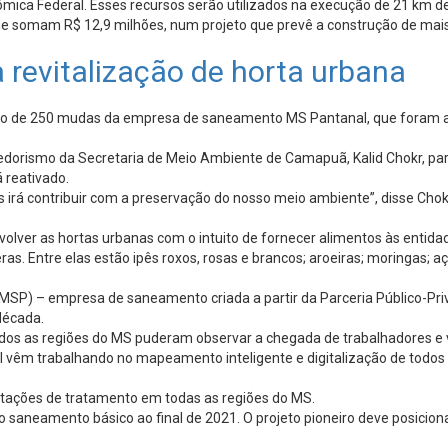
ica Federal. Esses recursos serão utilizados na execução de 21 km de 
 somam R$ 12,9 milhões, num projeto que prevê a construção de mais 
revitalização de horta urbana
o de 250 mudas da empresa de saneamento MS Pantanal, que foram alo
dorismo da Secretaria de Meio Ambiente de Camapuã, Kalid Chokr, pa
 reativado.
s irá contribuir com a preservação do nosso meio ambiente”, disse Ch
er as hortas urbanas com o intuito de fornecer alimentos às entidades
as. Entre elas estão ipês roxos, rosas e brancos; aroeiras; moringas; aç
P) – empresa de saneamento criada a partir da Parceria Público-Priv
década.
dos as regiões do MS puderam observar a chegada de trabalhadores e v
vêm trabalhando no mapeamento inteligente e digitalização de todos os
stações de tratamento em todas as regiões do MS.
saneamento básico ao final de 2021. O projeto pioneiro deve posiciona