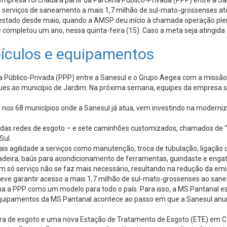
mpresa foi criada a partir da Parceria Público-Privada (PPP) entre a
os serviços de saneamento a mais 1,7 milhão de sul-mato-grossenses at
o estado desde maio, quando a AMSP deu início à chamada operação ple
mpletou um ano, nessa quinta-feira (15). Caso a meta seja atingida até
eículos e equipamentos
a Público-Privada (PPP) entre a Sanesul e o Grupo Aegea com a missã
es ao município de Jardim. Na próxima semana, equipes da empresa se
e nos 68 municípios onde a Sanesul já atua, vem investindo na modern
ção das redes de esgoto – e sete caminhões customizados, chamados de
Sul.
ais agilidade a serviços como manutenção, troca de tubulação, ligação 
ira, baús para acondicionamento de ferramentas, guindaste e engate 
m só serviço não se faz mais necessário, resultando na redução da emi
ve garantir acesso a mais 1,7 milhão de sul-mato-grossenses ao saneam
ciona a PPP como um modelo para todo o país. Para isso, a MS Pantanal 
 equipamentos da MS Pantanal acontece ao passo em que a Sanesul an
etora de esgoto e uma nova Estação de Tratamento de Esgoto (ETE) em 