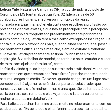
Letícia Yule
. Natural de Campinas (SP), a coordenadora do polo de
Corumbá da MS Pantanal, Letícia Yule, 32, lidera cerca de 50
colaboradores homens, em diversos municípios da região.
Formada em Engenharia Civil, ela conta que escolheu a profissão por
preferir as ciências exatas, e que não se preocupou com a percepção
de que o curso era frequentado predominantemente por homens.
Assim como Zaida, Letícia tem a mãe como exemplo de inspiração. Ela
conta que, com o divórcio dos pais, quando ainda era pequena, passou
por momentos difíceis com a mãe que, além de estudar e trabalhar,
cuidava de Letícia praticamente sozinha. “Minha mãe é minha
inspiração. A vi trabalhar de manhã, de tarde e à noite, estudar e cuidar
de mim, com ajuda de familiares”, conta.
Letícia diz ainda que, ao longo de sua trajetória profissional, viu-se em
momentos em que precisou ser “mais firme”, principalmente quando
assumiu cargos de chefia. “Às vezes, quando chego em um lugar novo,
percebo que há alguma resistência por parte do colaborador que
nunca teve uma chefe mulher…. mas é uma questão de tempo até que
certa barreira seja rompida e eles vejam que o fato de eu ser uma
mulher é apenas um detalhe”, diz.
Para Letícia, seu olhar feminino ajuda muito no relacionamento com os
colaboradores. “Eu acho que o olhar feminino acrescenta no detalhe;