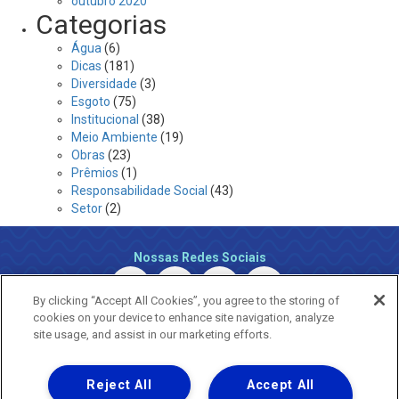
outubro 2020
Categorias
Água
(6)
Dicas
(181)
Diversidade
(3)
Esgoto
(75)
Institucional
(38)
Meio Ambiente
(19)
Obras
(23)
Prêmios
(1)
Responsabilidade Social
(43)
Setor
(2)
Nossas Redes Sociais
By clicking “Accept All Cookies”, you agree to the storing of
cookies on your device to enhance site navigation, analyze
site usage, and assist in our marketing efforts.
Reject All
Accept All
Uma empresa