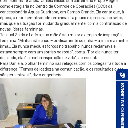
Com apenas 18 anos, Daniela iniciou sua carreira no Grupo Aegea
como estagiária no Centro de Controle de Operações (CCO) da
concessionária Águas Guariroba, em Campo Grande. Ela conta que, à
época, a representatividade feminina era pouco expressiva no setor,
mas que a situação foi mudando gradualmente, com a contratação de
novas líderes femininas.
Tal qual Zaida e Letícia, sua mãe é seu maior exemplo de inspiração
feminina. “Minha mãe criou – praticamente sozinha – a mim e a minha
irmã… Ela nunca mediu esforços no trabalho, nunca reclamava e
estava sempre com um sorriso no rosto”, conta. “Por ela nunca ter
desistido, ela é a minha inspiração de vida”, acrescenta.
Para Daniela, o olhar feminino nas relações com os colegas faz toda a
diferença. “Temos delicadeza na comunicação, e os resultados disso
são perceptíveis”, diz a engenheira.