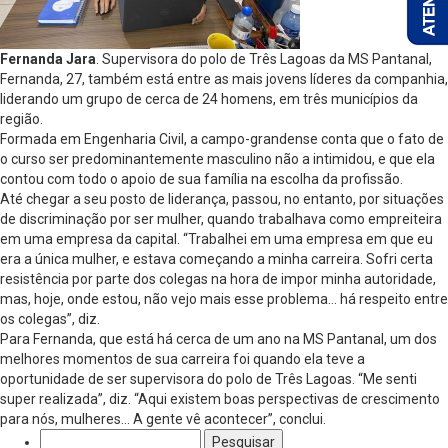
Fernanda Jara
. Supervisora do polo de Três Lagoas da MS Pantanal,
Fernanda, 27, também está entre as mais jovens líderes da companhia,
liderando um grupo de cerca de 24 homens, em três municípios da
região.
Formada em Engenharia Civil, a campo-grandense conta que o fato de
o curso ser predominantemente masculino não a intimidou, e que ela
contou com todo o apoio de sua família na escolha da profissão.
Até chegar a seu posto de liderança, passou, no entanto, por situações
de discriminação por ser mulher, quando trabalhava como empreiteira
em uma empresa da capital. “Trabalhei em uma empresa em que eu
era a única mulher, e estava começando a minha carreira. Sofri certa
resistência por parte dos colegas na hora de impor minha autoridade,
mas, hoje, onde estou, não vejo mais esse problema… há respeito entre
os colegas”, diz.
Para Fernanda, que está há cerca de um ano na MS Pantanal, um dos
melhores momentos de sua carreira foi quando ela teve a
oportunidade de ser supervisora do polo de Três Lagoas. “Me senti
super realizada”, diz. “Aqui existem boas perspectivas de crescimento
para nós, mulheres… A gente vê acontecer”, conclui.
Pesquisar